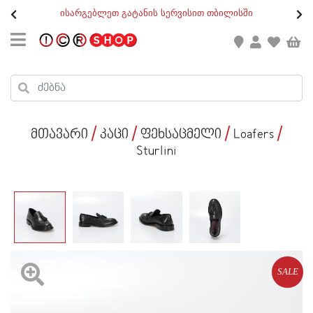
თ
ისარგებლეთ გატანის სერვისით თბილისში
GEO
/
ENG
კონტაქტი
კალათის ჯამი : 0
რეგისტრაცია
პროდუქტები კალათაში:
მთავარი
კაცი
ფეხსაცმელი
Loafers
ქალი
Sturlini
კაცი
ბავშვი
ახალი
ფეხსაცმელი
SALE
აქსესუარები
ქალი