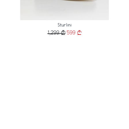
Sturlini
1,299
599