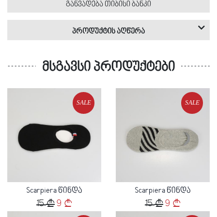
განვადება თიბისი ბანკი
პროდუქტის აღწერა
მსგავსი პროდუქტები
მაღაზია
ბრენდი
პროდუქტი
კატეგორია
სქესი
მასალა
სეზონი
: კაცი
: გაზაფხული/ზაფხული
: ქსოვილი
: Scarpiera
: სკარპიერა
: სხვა აქსესუარები
: წინდები
SALE
SALE
Loading...
Loading...
Scarpiera წინდა
Scarpiera წინდა
15
9
15
9