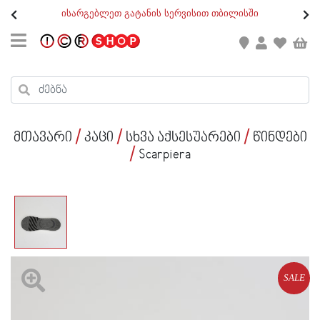
თ
ისარგებლეთ გატანის სერვისით თბილისში
GEO
/
ENG
კონტაქტი
კალათის ჯამი : 0
რეგისტრაცია
პროდუქტები კალათაში:
მთავარი
კაცი
სხვა აქსესუარები
წინდები
ქალი
Scarpiera
კაცი
ბავშვი
ახალი
ფეხსაცმელი
SALE
აქსესუარები
ქალი