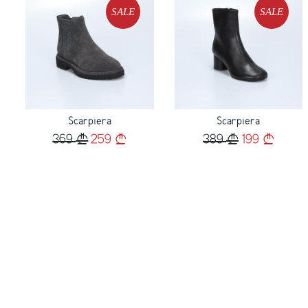
SALE
SALE
Loading...
Loading...
Scarpiera
Scarpiera
369
259
389
199