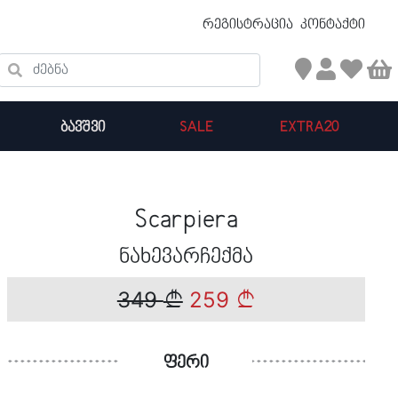
უფასო ტრანსპორტირება 50 ₾ ზევით
რეგისტრაცია
კონტაქტი
ძებნა
ᲑᲐᲕᲨᲕᲘ
SALE
EXTRA20
კალათის ჯამი : 0
Scarpiera
პროდუქტები კალათაში:
ნახევარჩექმა
349
259
ფერი