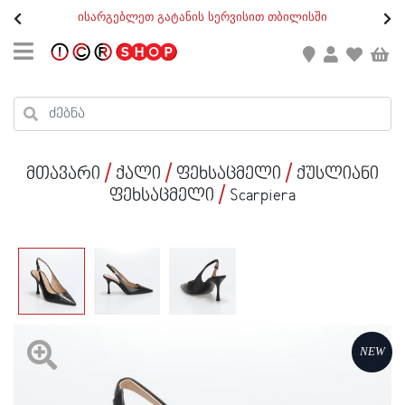
თ
ისარგებლეთ გატანის სერვისით თბილისში
GEO
/
ENG
კონტაქტი
კალათის ჯამი : 0
რეგისტრაცია
პროდუქტები კალათაში:
მთავარი
ქალი
ფეხსაცმელი
ქუსლიანი
ქალი
ფეხსაცმელი
Scarpiera
კაცი
ბავშვი
ახალი
ფეხსაცმელი
NEW
აქსესუარები
ქალი