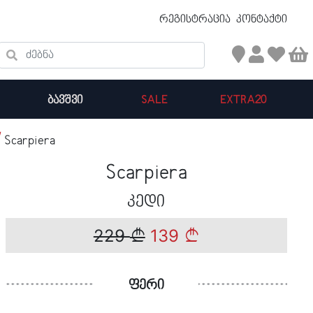
უფასო ტრანსპორტირება 50 ₾ ზევით
რეგისტრაცია
კონტაქტი
ძებნა
ᲑᲐᲕᲨᲕᲘ
SALE
EXTRA20
Scarpiera
კალათის ჯამი : 0
Scarpiera
პროდუქტები კალათაში:
კედი
229
139
ფერი