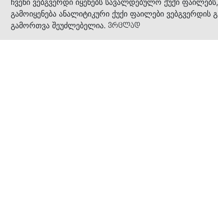
კითხ
ჩვენი ვებგვერდი იყენებს სავალდებულო ქუქი ფაილებს
გამოიყენება ანალიტიკური ქუქი ფაილები ვებგვერდის გ
გამორთვა შეუძლებელია.
ვრცლად
ჩვენ შესახებ
კომპანია
ბიზნეს პრინციპები
ბონუს ბარათი
სასაჩუქრე ბარათი
მაღაზიები
კონტაქტი