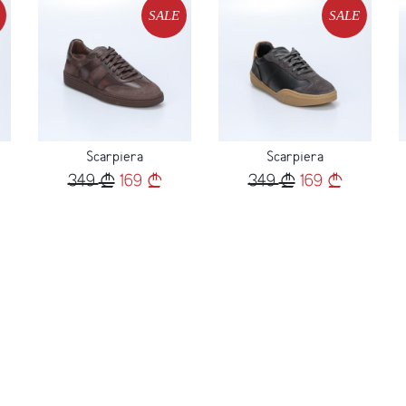
Loading...
SALE
SALE
Loading...
Scarpiera
Scarpiera
349
169
349
169