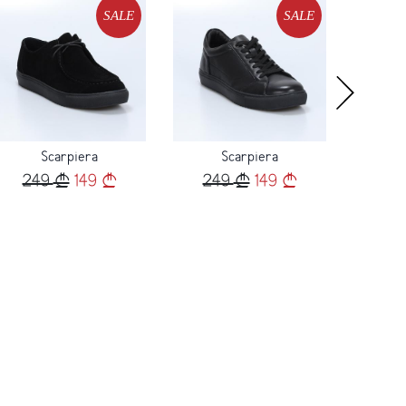
Loading...
Loading...
Load
SALE
SALE
Scarpiera
Scarpiera
249
149
249
149
24