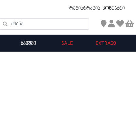
უფასო ტრანსპორტირება 50 ₾ ზევით
რეგისტრაცია
კონტაქტი
ძებნა
ᲑᲐᲕᲨᲕᲘ
SALE
EXTRA20
კალათის ჯამი : 0
პროდუქტები კალათაში: