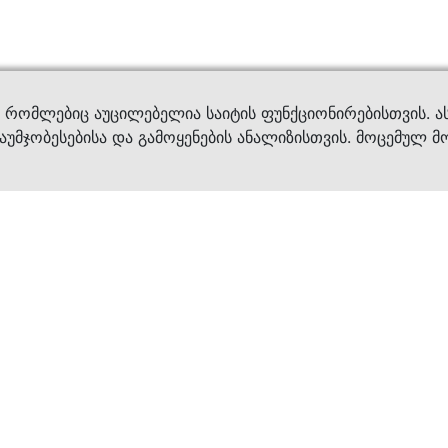
ვები
დახმ
, რომლებიც აუცილებელია საიტის ფუნქციონირებისთვის. ა
აუმჯობესებისა და გამოყენების ანალიზისთვის. მოცემულ მ
ბრენდები
კატალოგი
ფეხსაცმელი
ქალის ფეხსაცმე
ტანსაცმელი
კაცის ფეხსაცმე
აქსესუარები
ბავშვის ფეხსაცმ
×
კვება
ჩანთები
ავეჯი & დეკორი
აქსესუარები
მოვლის საშუალებ