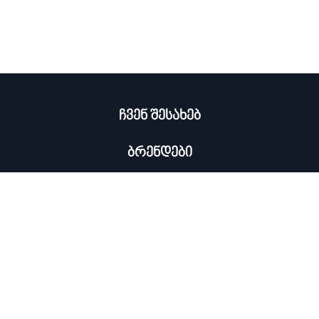
ჩვენ შესახებ
ბრენდები
კატალოგი
ჩემი პროფილი
×
კონტაქტი
0322 534 000
ᲡᲘᲐᲮᲚᲔᲔᲑᲘᲡ ᲒᲐᲛᲝᲬᲔᲠᲐ