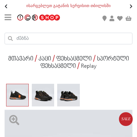
თ
ისარგებლეთ გატანის სერვისით თბილისში
GEO
/
ENG
კონტაქტი
კალათის ჯამი : 0
რეგისტრაცია
პროდუქტები კალათაში:
მთავარი
კაცი
ფეხსაცმელი
სპორტული
ქალი
ფეხსაცმელი
Replay
კაცი
ბავშვი
ახალი
ფეხსაცმელი
SALE
აქსესუარები
ქალი