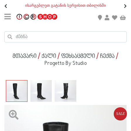
თ
ისარგებლეთ გატანის სერვისით თბილისში
GEO
/
ENG
კონტაქტი
კალათის ჯამი : 0
რეგისტრაცია
პროდუქტები კალათაში:
მთავარი
ქალი
ფეხსაცმელი
ჩექმა
ქალი
Progetto By Studio
კაცი
ბავშვი
ახალი
ფეხსაცმელი
SALE
აქსესუარები
ქალი