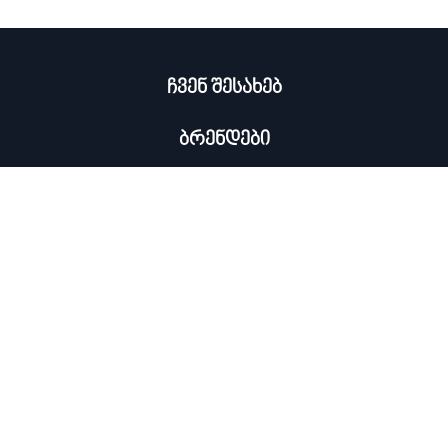
ჩვენ შესახებ
ბრენდები
კატალოგი
ჩემი პროფილი
×
კონტაქტი
0322 534 000
ᲡᲘᲐᲮᲚᲔᲔᲑᲘᲡ ᲒᲐᲛᲝᲬᲔᲠᲐ