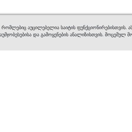
ვები
დახმ
, რომლებიც აუცილებელია საიტის ფუნქციონირებისთვის. ა
აუმჯობესებისა და გამოყენების ანალიზისთვის. მოცემულ მ
ბრენდები
კატალოგი
ფეხსაცმელი
ქალის ფეხსაცმე
ტანსაცმელი
კაცის ფეხსაცმე
აქსესუარები
ბავშვის ფეხსაცმ
×
კვება
ჩანთები
ავეჯი & დეკორი
აქსესუარები
მოვლის საშუალებ