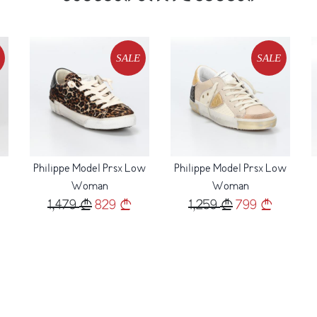
Loading...
Loading...
SALE
SALE
Philippe Model Prsx Low
Philippe Model Prsx Low
Woman
Woman
1,479
829
1,259
799