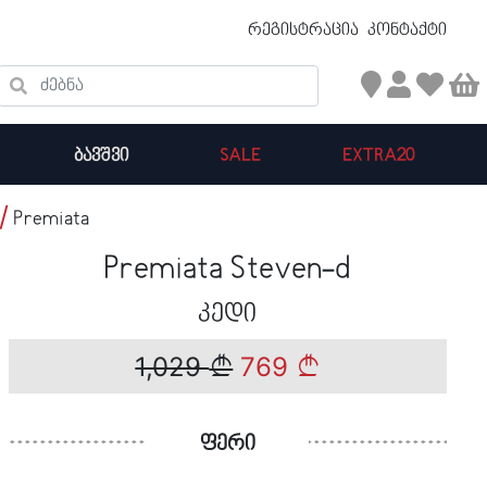
უფასო ტრანსპორტირება 50 ₾ ზევით
რეგისტრაცია
კონტაქტი
ძებნა
ᲑᲐᲕᲨᲕᲘ
SALE
EXTRA20
Premiata
კალათის ჯამი : 0
Premiata Steven-d
პროდუქტები კალათაში:
კედი
1,029
769
ფერი