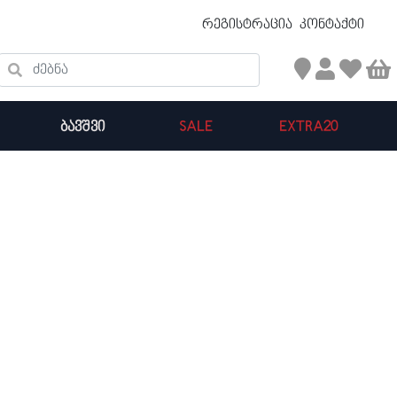
უფასო ტრანსპორტირება 50 ₾ ზევით
რეგისტრაცია
კონტაქტი
ძებნა
ᲑᲐᲕᲨᲕᲘ
SALE
EXTRA20
კალათის ჯამი : 0
პროდუქტები კალათაში: