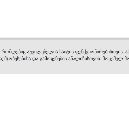
ვები
დახმ
, რომლებიც აუცილებელია საიტის ფუნქციონირებისთვის. ა
აუმჯობესებისა და გამოყენების ანალიზისთვის. მოცემულ მ
ბრენდები
კატალოგი
ფეხსაცმელი
ქალის ფეხსაცმე
ტანსაცმელი
კაცის ფეხსაცმე
აქსესუარები
ბავშვის ფეხსაცმ
×
კვება
ჩანთები
ავეჯი & დეკორი
აქსესუარები