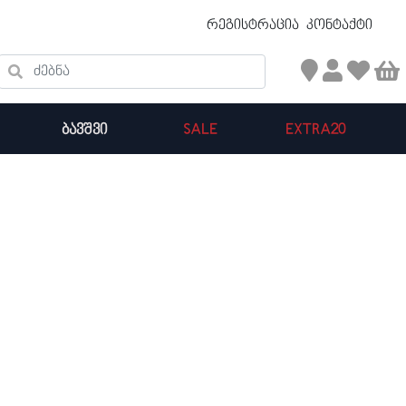
უფასო ტრანსპორტირება 50 ₾ ზევით
რეგისტრაცია
კონტაქტი
ძებნა
ᲑᲐᲕᲨᲕᲘ
SALE
EXTRA20
კალათის ჯამი : 0
პროდუქტები კალათაში: