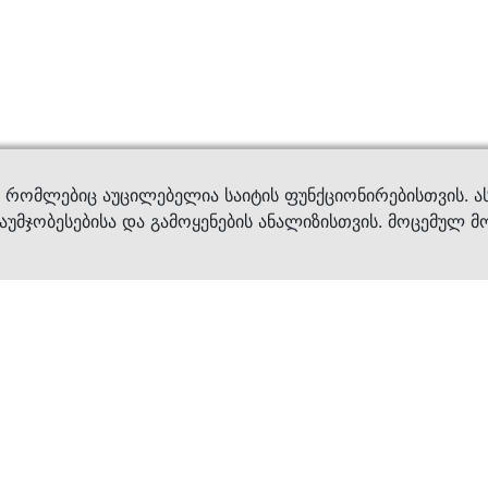
ვები
დახმ
, რომლებიც აუცილებელია საიტის ფუნქციონირებისთვის. ა
აუმჯობესებისა და გამოყენების ანალიზისთვის. მოცემულ მ
ბრენდები
კატალოგი
ფეხსაცმელი
ქალის ფეხსაცმე
ტანსაცმელი
კაცის ფეხსაცმე
აქსესუარები
ბავშვის ფეხსაცმ
×
კვება
ჩანთები
ავეჯი & დეკორი
აქსესუარები