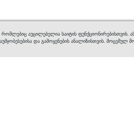
ვები
დახმ
, რომლებიც აუცილებელია საიტის ფუნქციონირებისთვის. ა
აუმჯობესებისა და გამოყენების ანალიზისთვის. მოცემულ მ
ბრენდები
კატალოგი
ფეხსაცმელი
ქალის ფეხსაცმე
ტანსაცმელი
კაცის ფეხსაცმე
აქსესუარები
ბავშვის ფეხსაცმ
×
კვება
ჩანთები
ავეჯი & დეკორი
აქსესუარები
მოვლის საშუალებ