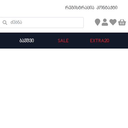
უფასო ტრანსპორტირება 50 ₾ ზევით
რეგისტრაცია
კონტაქტი
ძებნა
ᲑᲐᲕᲨᲕᲘ
SALE
EXTRA20
კალათის ჯამი : 0
პროდუქტები კალათაში: