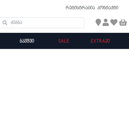
უფასო ტრანსპორტირება 50 ₾ ზევით
რეგისტრაცია
კონტაქტი
ძებნა
ᲑᲐᲕᲨᲕᲘ
SALE
EXTRA20
კალათის ჯამი : 0
პროდუქტები კალათაში: