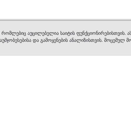
ვები
დახმ
, რომლებიც აუცილებელია საიტის ფუნქციონირებისთვის. ა
აუმჯობესებისა და გამოყენების ანალიზისთვის. მოცემულ მ
ბრენდები
კატალოგი
ფეხსაცმელი
ქალის ფეხსაცმე
ტანსაცმელი
კაცის ფეხსაცმე
აქსესუარები
ბავშვის ფეხსაცმ
×
კვება
ჩანთები
ავეჯი & დეკორი
აქსესუარები
მოვლის საშუალებ