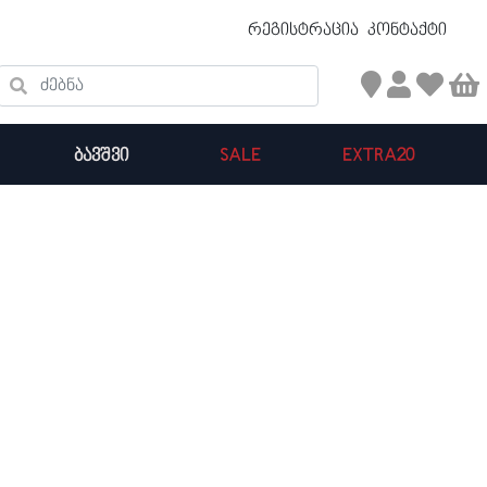
უფასო ტრანსპორტირება 50 ₾ ზევით
რეგისტრაცია
კონტაქტი
ძებნა
ᲑᲐᲕᲨᲕᲘ
SALE
EXTRA20
კალათის ჯამი : 0
პროდუქტები კალათაში: