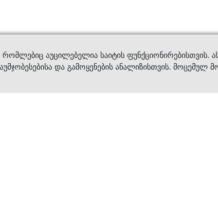
ვები
დახმ
, რომლებიც აუცილებელია საიტის ფუნქციონირებისთვის. ა
აუმჯობესებისა და გამოყენების ანალიზისთვის. მოცემულ მ
ბრენდები
კატალოგი
ფეხსაცმელი
ქალის ფეხსაცმე
ტანსაცმელი
კაცის ფეხსაცმე
აქსესუარები
ბავშვის ფეხსაცმ
×
კვება
ჩანთები
ავეჯი & დეკორი
აქსესუარები
მოვლის საშუალებ