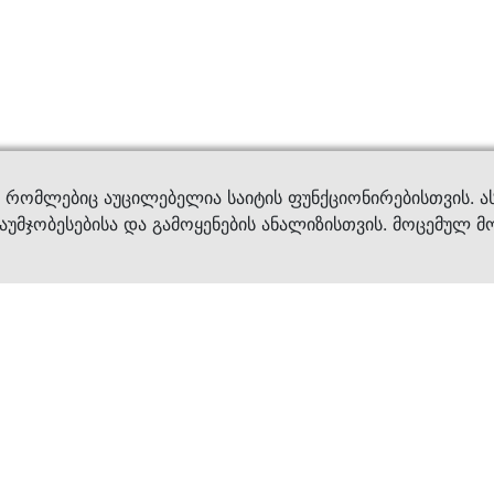
ვები
დახმ
, რომლებიც აუცილებელია საიტის ფუნქციონირებისთვის. ა
აუმჯობესებისა და გამოყენების ანალიზისთვის. მოცემულ მ
ბრენდები
კატალოგი
ფეხსაცმელი
ქალის ფეხსაცმე
ტანსაცმელი
კაცის ფეხსაცმე
აქსესუარები
ბავშვის ფეხსაცმ
×
კვება
ჩანთები
ავეჯი & დეკორი
აქსესუარები