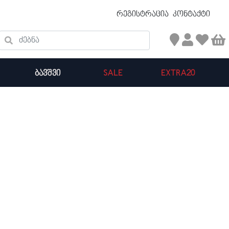
უფასო ტრანსპორტირება 50 ₾ ზევით
რეგისტრაცია
კონტაქტი
ძებნა
ᲑᲐᲕᲨᲕᲘ
SALE
EXTRA20
კალათის ჯამი : 0
პროდუქტები კალათაში: