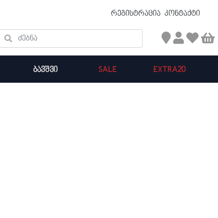
უფასო ტრანსპორტირება 50 ₾ ზევით
რეგისტრაცია
კონტაქტი
ძებნა
ᲑᲐᲕᲨᲕᲘ
SALE
EXTRA20
კალათის ჯამი : 0
პროდუქტები კალათაში: