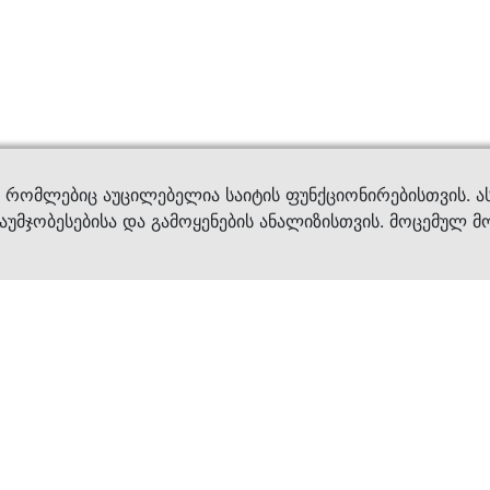
ვები
დახმ
, რომლებიც აუცილებელია საიტის ფუნქციონირებისთვის. ა
აუმჯობესებისა და გამოყენების ანალიზისთვის. მოცემულ მ
ბრენდები
კატალოგი
ფეხსაცმელი
ქალის ფეხსაცმე
ტანსაცმელი
კაცის ფეხსაცმე
აქსესუარები
ბავშვის ფეხსაცმ
×
კვება
ჩანთები
ავეჯი & დეკორი
აქსესუარები