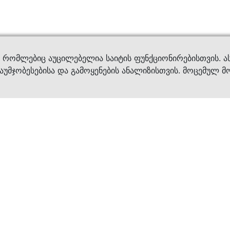
ვები
დახმ
, რომლებიც აუცილებელია საიტის ფუნქციონირებისთვის. ა
აუმჯობესებისა და გამოყენების ანალიზისთვის. მოცემულ მ
ბრენდები
კატალოგი
ფეხსაცმელი
ქალის ფეხსაცმე
ტანსაცმელი
კაცის ფეხსაცმე
აქსესუარები
ბავშვის ფეხსაცმ
×
კვება
ჩანთები
ავეჯი & დეკორი
აქსესუარები
მოვლის საშუალებ