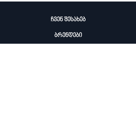
ჩვენ შესახებ
ბრენდები
კატალოგი
ჩემი პროფილი
×
კონტაქტი
0322 534 000
ᲡᲘᲐᲮᲚᲔᲔᲑᲘᲡ ᲒᲐᲛᲝᲬᲔᲠᲐ