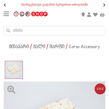
თ
ისარგებლეთ გატანის სერვისით თბილისში
GEO
/
ENG
კონტაქტი
კალათის ჯამი : 0
რეგისტრაცია
პროდუქტები კალათაში:
მთავარი
ქალი
შარფი
Corso Accessory
ქალი
კაცი
ბავშვი
ახალი
SALE
ფეხსაცმელი
აქსესუარები
ქალი