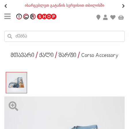
თ
ისარგებლეთ გატანის სერვისით თბილისში
GEO
/
ENG
კონტაქტი
კალათის ჯამი : 0
რეგისტრაცია
პროდუქტები კალათაში:
მთავარი
ქალი
შარფი
Corso Accessory
ქალი
კაცი
ბავშვი
ახალი
ფეხსაცმელი
აქსესუარები
ქალი