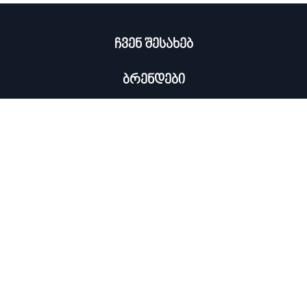
ჩვენ შესახებ
ბრენდები
კატალოგი
ჩემი პროფილი
×
კონტაქტი
0322 534 000
ᲡᲘᲐᲮᲚᲔᲔᲑᲘᲡ ᲒᲐᲛᲝᲬᲔᲠᲐ