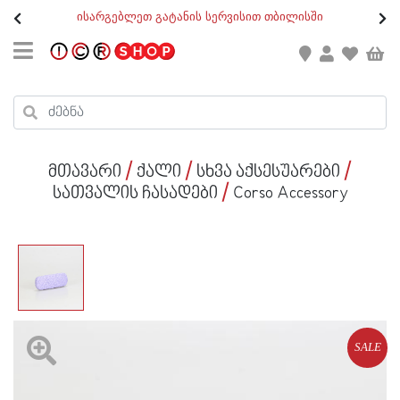
თ
ისარგებლეთ გატანის სერვისით თბილისში
GEO
/
ENG
კონტაქტი
კალათის ჯამი : 0
რეგისტრაცია
პროდუქტები კალათაში:
მთავარი
ქალი
სხვა აქსესუარები
ქალი
სათვალის ჩასადები
Corso Accessory
კაცი
ბავშვი
ახალი
ფეხსაცმელი
SALE
აქსესუარები
ქალი