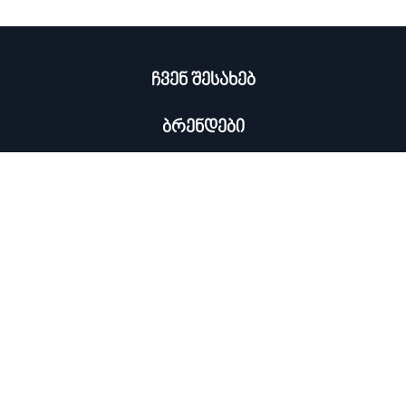
ჩვენ შესახებ
ბრენდები
კატალოგი
ჩემი პროფილი
×
კონტაქტი
0322 534 000
ᲡᲘᲐᲮᲚᲔᲔᲑᲘᲡ ᲒᲐᲛᲝᲬᲔᲠᲐ