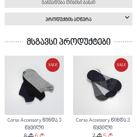
განვადება თიბისი ბანკი
პროდუქტის აღწერა
მსგავსი პროდუქტები
მაღაზია
ბრენდი
პროდუქტი
სქესი
მასალა
სეზონი
: კაცი
: შემოდგომა/ზამთარი
: ქსოვილი
: Corso Accessory
: კორსო იტალია
: სხვა აქსესუარები
SALE
SALE
Loading...
Loading...
Corso Accessory წინდა 3
Corso Accessory წინდა 3
წყვილი
წყვილი
8
6
7
5