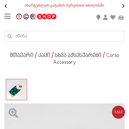
თ
ისარგებლეთ გატანის სერვისით თბილისში
GEO
/
ENG
კონტაქტი
კალათის ჯამი : 0
რეგისტრაცია
პროდუქტები კალათაში:
მთავარი
კაცი
სხვა აქსესუარები
Corso
ქალი
Accessory
კაცი
ბავშვი
ახალი
ფეხსაცმელი
SALE
აქსესუარები
ქალი