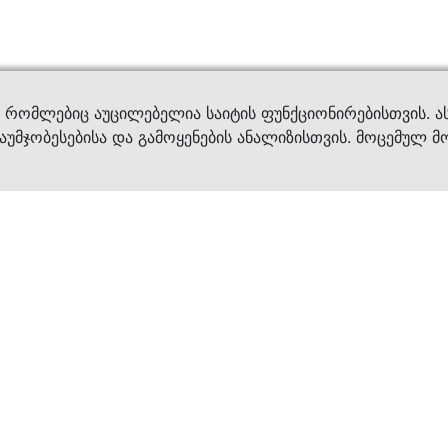
ვები
დახმ
, რომლებიც აუცილებელია საიტის ფუნქციონირებისთვის. ა
აუმჯობესებისა და გამოყენების ანალიზისთვის. მოცემულ მ
ბრენდები
კატალოგი
ფეხსაცმელი
ქალის ფეხსაცმე
ტანსაცმელი
კაცის ფეხსაცმე
აქსესუარები
ბავშვის ფეხსაცმ
×
კვება
ჩანთები
ავეჯი & დეკორი
აქსესუარები
მოვლის საშუალებ