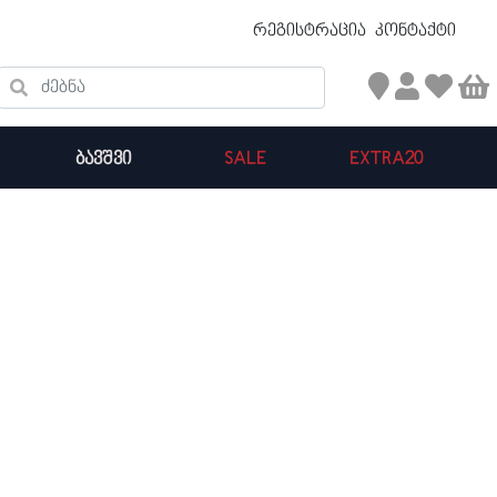
უფასო ტრანსპორტირება 50 ₾ ზევით
რეგისტრაცია
კონტაქტი
ძებნა
ᲑᲐᲕᲨᲕᲘ
SALE
EXTRA20
კალათის ჯამი : 0
პროდუქტები კალათაში: