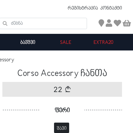
უფასო ტრანსპორტირება 50 ₾ ზევით
რეგისტრაცია
კონტაქტი
ძებნა
ᲑᲐᲕᲨᲕᲘ
SALE
EXTRA20
essory
კალათის ჯამი : 0
Corso Accessory ჩანთა
პროდუქტები კალათაში:
22
ფერი
შავი