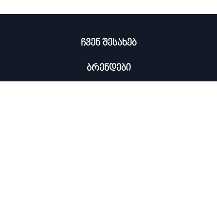
ჩვენ შესახებ
ბრენდები
კატალოგი
ჩემი პროფილი
×
კონტაქტი
0322 534 000
ᲡᲘᲐᲮᲚᲔᲔᲑᲘᲡ ᲒᲐᲛᲝᲬᲔᲠᲐ