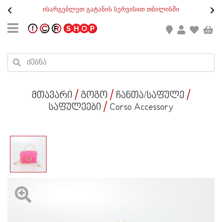
თ
ისარგებლეთ გატანის სერვისით თბილისში
GEO
/
ENG
კონტაქტი
კალათის ჯამი : 0
რეგისტრაცია
პროდუქტები კალათაში:
მთავარი
გოგო
ჩანთა/საფულე
ქალი
საფულეები
Corso Accessory
კაცი
ბავშვი
ახალი
ფეხსაცმელი
აქსესუარები
ქალი