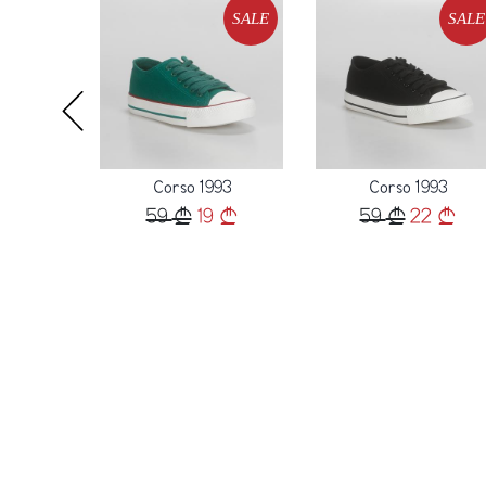
SALE
SALE
SALE
Loading...
Loading...
93
Corso 1993
Corso 1993
9
59
19
59
22