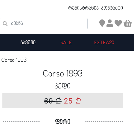
უფასო ტრანსპორტირება 50 ₾ ზევით
რეგისტრაცია
კონტაქტი
ძებნა
ᲑᲐᲕᲨᲕᲘ
SALE
EXTRA20
Corso 1993
კალათის ჯამი : 0
Corso 1993
პროდუქტები კალათაში:
კედი
69
25
ფერი