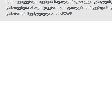
კითხ
ჩვენი ვებგვერდი იყენებს სავალდებულო ქუქი ფაილებს
გამოიყენება ანალიტიკური ქუქი ფაილები ვებგვერდის გ
გამორთვა შეუძლებელია.
ვრცლად
ჩვენ შესახებ
კომპანია
ბიზნეს პრინციპები
ბონუს ბარათი
სასაჩუქრე ბარათი
მაღაზიები
კონტაქტი