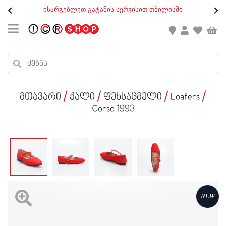
თ
ისარგებლეთ გატანის სერვისით თბილისში
GEO
/
ENG
კონტაქტი
კალათის ჯამი : 0
რეგისტრაცია
პროდუქტები კალათაში:
მთავარი
ქალი
ფეხსაცმელი
Loafers
ქალი
Corso 1993
კაცი
ბავშვი
ახალი
ფეხსაცმელი
NEW
აქსესუარები
ქალი