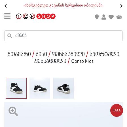
თ
ისარგებლეთ გატანის სერვისით თბილისში
GEO
/
ENG
კონტაქტი
კალათის ჯამი : 0
რეგისტრაცია
პროდუქტები კალათაში:
მთავარი
ბიჭი
ფეხსაცმელი
სპორტული
ქალი
ფეხსაცმელი
Corso kids
კაცი
ბავშვი
ახალი
ფეხსაცმელი
SALE
აქსესუარები
ქალი