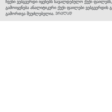
კითხ
ჩვენი ვებგვერდი იყენებს სავალდებულო ქუქი ფაილებს
გამოიყენება ანალიტიკური ქუქი ფაილები ვებგვერდის გ
გამორთვა შეუძლებელია.
ვრცლად
ჩვენ შესახებ
კომპანია
ბიზნეს პრინციპები
ბონუს ბარათი
სასაჩუქრე ბარათი
მაღაზიები
კონტაქტი