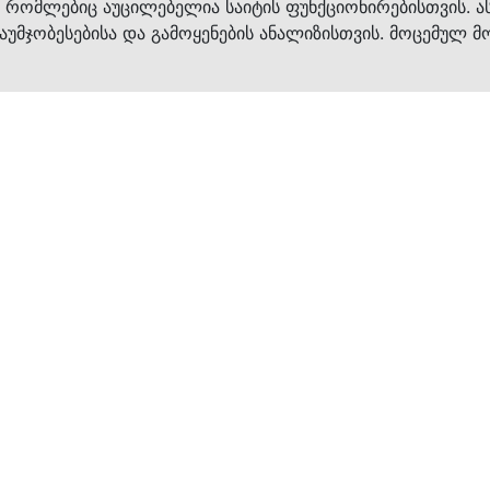
ვები
დახმ
, რომლებიც აუცილებელია საიტის ფუნქციონირებისთვის. ა
აუმჯობესებისა და გამოყენების ანალიზისთვის. მოცემულ მ
ბრენდები
კატალოგი
ფეხსაცმელი
ქალის ფეხსაცმე
ტანსაცმელი
კაცის ფეხსაცმე
აქსესუარები
ბავშვის ფეხსაცმ
×
კვება
ჩანთები
ავეჯი & დეკორი
აქსესუარები
მოვლის საშუალებ
კონტაქტი
0322 534 000
ᲡᲘᲐᲮᲚᲔᲔᲑᲘᲡ ᲒᲐᲛᲝᲬᲔᲠᲐ