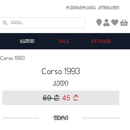
უფასო ტრანსპორტირება 50 ₾ ზევით
რეგისტრაცია
კონტაქტი
ძებნა
ᲑᲐᲕᲨᲕᲘ
SALE
EXTRA20
Corso 1993
კალათის ჯამი : 0
Corso 1993
პროდუქტები კალათაში:
კედი
69
45
ფერი