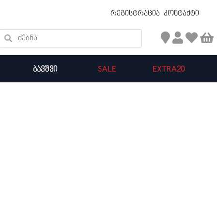
უფასო ტრანსპორტირება 50 ₾ ზევით
რეგისტრაცია
კონტაქტი
ძებნა
ᲑᲐᲕᲨᲕᲘ
SALE
EXTRA20
კალათის ჯამი : 0
პროდუქტები კალათაში: