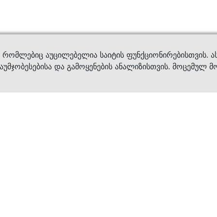
ვები
დახმ
, რომლებიც აუცილებელია საიტის ფუნქციონირებისთვის. ა
აუმჯობესებისა და გამოყენების ანალიზისთვის. მოცემულ მ
ბრენდები
კატალოგი
ფეხსაცმელი
ქალის ფეხსაცმე
ტანსაცმელი
კაცის ფეხსაცმე
აქსესუარები
ბავშვის ფეხსაცმ
×
კვება
ჩანთები
ავეჯი & დეკორი
აქსესუარები
მოვლის საშუალებ