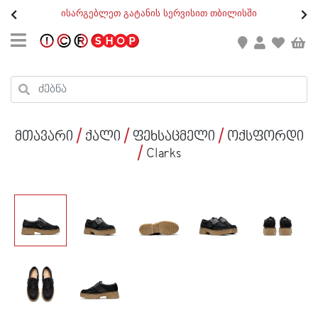
თ
ისარგებლეთ გატანის სერვისით თბილისში
GEO
/
ENG
კონტაქტი
კალათის ჯამი : 0
რეგისტრაცია
პროდუქტები კალათაში:
მთავარი
ქალი
ფეხსაცმელი
ოქსფორდი
ქალი
Clarks
კაცი
ბავშვი
ახალი
ფეხსაცმელი
აქსესუარები
ქალი