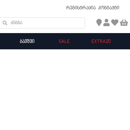
უფასო ტრანსპორტირება 50 ₾ ზევით
რეგისტრაცია
კონტაქტი
ძებნა
ᲑᲐᲕᲨᲕᲘ
SALE
EXTRA20
კალათის ჯამი : 0
პროდუქტები კალათაში: