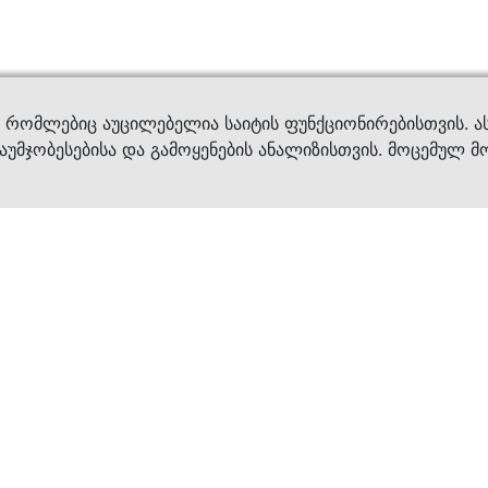
ვები
დახმ
, რომლებიც აუცილებელია საიტის ფუნქციონირებისთვის. ა
აუმჯობესებისა და გამოყენების ანალიზისთვის. მოცემულ მ
ბრენდები
კატალოგი
ფეხსაცმელი
ქალის ფეხსაცმე
ტანსაცმელი
კაცის ფეხსაცმე
აქსესუარები
ბავშვის ფეხსაცმ
×
კვება
ჩანთები
ავეჯი & დეკორი
აქსესუარები
მოვლის საშუალებ