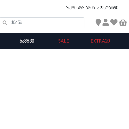
უფასო ტრანსპორტირება 50 ₾ ზევით
რეგისტრაცია
კონტაქტი
ძებნა
ᲑᲐᲕᲨᲕᲘ
SALE
EXTRA20
კალათის ჯამი : 0
პროდუქტები კალათაში: