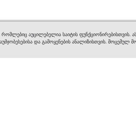
ვები
დახმ
, რომლებიც აუცილებელია საიტის ფუნქციონირებისთვის. ა
აუმჯობესებისა და გამოყენების ანალიზისთვის. მოცემულ მ
ბრენდები
კატალოგი
ფეხსაცმელი
ქალის ფეხსაცმე
ტანსაცმელი
კაცის ფეხსაცმე
აქსესუარები
ბავშვის ფეხსაცმ
×
კვება
ჩანთები
ავეჯი & დეკორი
აქსესუარები
მოვლის საშუალებ