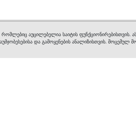
ვები
დახმ
, რომლებიც აუცილებელია საიტის ფუნქციონირებისთვის. ა
აუმჯობესებისა და გამოყენების ანალიზისთვის. მოცემულ მ
ბრენდები
კატალოგი
ფეხსაცმელი
ქალის ფეხსაცმე
ტანსაცმელი
კაცის ფეხსაცმე
აქსესუარები
ბავშვის ფეხსაცმ
×
კვება
ჩანთები
ავეჯი & დეკორი
აქსესუარები
მოვლის საშუალებ