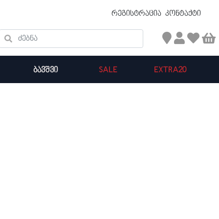
უფასო ტრანსპორტირება 50 ₾ ზევით
რეგისტრაცია
კონტაქტი
ძებნა
ᲑᲐᲕᲨᲕᲘ
SALE
EXTRA20
კალათის ჯამი : 0
პროდუქტები კალათაში: