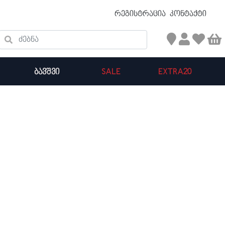
უფასო ტრანსპორტირება 50 ₾ ზევით
რეგისტრაცია
კონტაქტი
ძებნა
ᲑᲐᲕᲨᲕᲘ
SALE
EXTRA20
კალათის ჯამი : 0
პროდუქტები კალათაში: