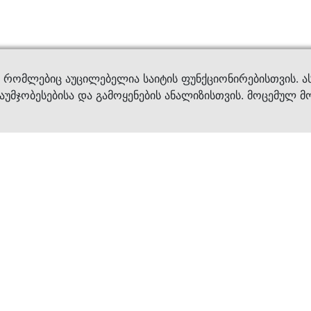
ვები
დახმ
, რომლებიც აუცილებელია საიტის ფუნქციონირებისთვის. ა
აუმჯობესებისა და გამოყენების ანალიზისთვის. მოცემულ მ
ბრენდები
კატალოგი
ფეხსაცმელი
ქალის ფეხსაცმე
ტანსაცმელი
კაცის ფეხსაცმე
აქსესუარები
ბავშვის ფეხსაცმ
×
კვება
ჩანთები
ავეჯი & დეკორი
აქსესუარები
მოვლის საშუალებ