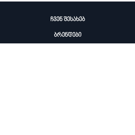
ჩვენ შესახებ
ბრენდები
კატალოგი
ჩემი პროფილი
×
კონტაქტი
0322 534 000
ᲡᲘᲐᲮᲚᲔᲔᲑᲘᲡ ᲒᲐᲛᲝᲬᲔᲠᲐ