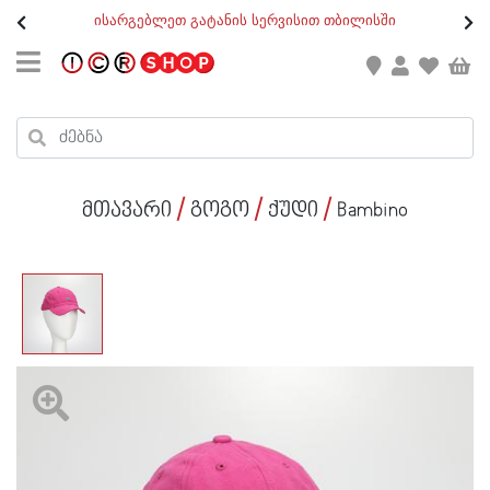
თ
ისარგებლეთ გატანის სერვისით თბილისში
GEO
/
ENG
კონტაქტი
კალათის ჯამი : 0
რეგისტრაცია
პროდუქტები კალათაში:
მთავარი
გოგო
ქუდი
Bambino
ქალი
კაცი
ბავშვი
ახალი
ფეხსაცმელი
აქსესუარები
ქალი