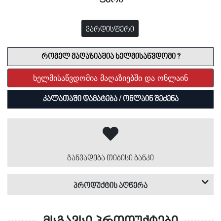
სხვა
კორსო
სპორტული
მაჯის
სპორტული
შარფი
ჩუსტი
აქსესუარები
იტალია
ფეხსაცმელი
საათი
ფეხსაცმელი
ვარდისფერი
სტუდიო
სხვა
მაჯის
სპორტული
ფეხსაცმლის
აქსესუარები
საათი
ფეხსაცმელი
ლაბორატორია
სხვა
გალერეა
რომელ მაღაზიაშია ხელმისაწვდომი ?
ფეხსაცმლის
აქსესუარები
აუთლეტი
ხელმისაწვდომია მაღაზიებში და ონლაინ
გალერეა
აი
კალათაში დამატება / ონლაინ შეძენა
სი
აი
არ
სი
შოპი
არ
სპორტი
განვადება თიბისი ბანკი
პროდუქტის აღწერა