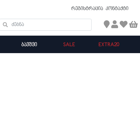
უფასო ტრანსპორტირება 50 ₾ ზევით
რეგისტრაცია
კონტაქტი
ძებნა
ᲑᲐᲕᲨᲕᲘ
SALE
EXTRA20
კალათის ჯამი : 0
პროდუქტები კალათაში: