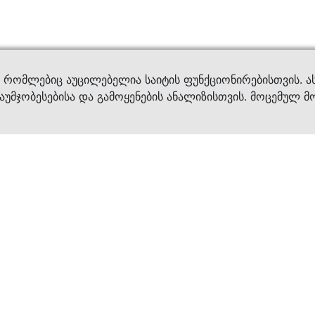
ვები
დახმ
, რომლებიც აუცილებელია საიტის ფუნქციონირებისთვის. ა
აუმჯობესებისა და გამოყენების ანალიზისთვის. მოცემულ მ
ბრენდები
კატალოგი
ფეხსაცმელი
ქალის ფეხსაცმე
ტანსაცმელი
კაცის ფეხსაცმე
აქსესუარები
ბავშვის ფეხსაცმ
×
კვება
ჩანთები
ავეჯი & დეკორი
აქსესუარები
მოვლის საშუალებ