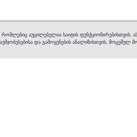
ვები
დახმ
, რომლებიც აუცილებელია საიტის ფუნქციონირებისთვის. ა
აუმჯობესებისა და გამოყენების ანალიზისთვის. მოცემულ მ
ბრენდები
კატალოგი
ფეხსაცმელი
ქალის ფეხსაცმე
ტანსაცმელი
კაცის ფეხსაცმე
აქსესუარები
ბავშვის ფეხსაცმ
×
კვება
ჩანთები
ავეჯი & დეკორი
აქსესუარები
მოვლის საშუალებ