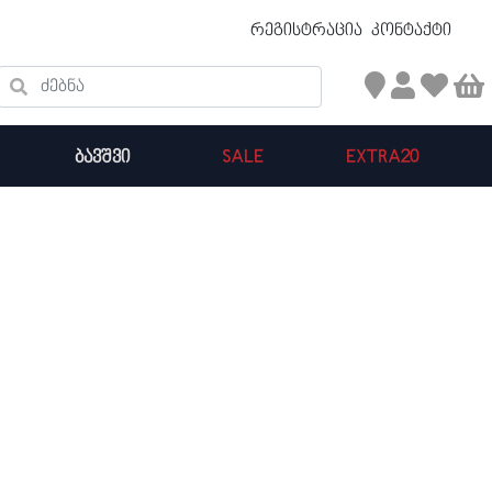
უფასო ტრანსპორტირება 50 ₾ ზევით
რეგისტრაცია
კონტაქტი
ძებნა
ᲑᲐᲕᲨᲕᲘ
SALE
EXTRA20
კალათის ჯამი : 0
პროდუქტები კალათაში: