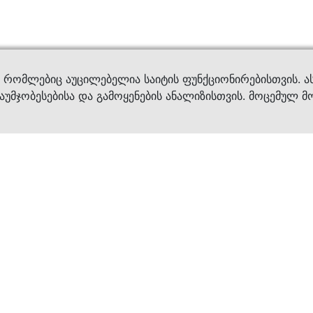
ვები
დახმ
, რომლებიც აუცილებელია საიტის ფუნქციონირებისთვის. ა
აუმჯობესებისა და გამოყენების ანალიზისთვის. მოცემულ მ
ბრენდები
კატალოგი
ფეხსაცმელი
ქალის ფეხსაცმე
ტანსაცმელი
კაცის ფეხსაცმე
აქსესუარები
ბავშვის ფეხსაცმ
×
კვება
ჩანთები
ავეჯი & დეკორი
აქსესუარები
მოვლის საშუალებ