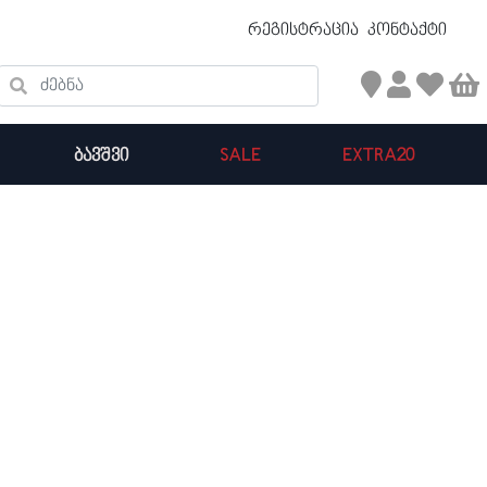
უფასო ტრანსპორტირება 50 ₾ ზევით
რეგისტრაცია
კონტაქტი
ძებნა
ᲑᲐᲕᲨᲕᲘ
SALE
EXTRA20
კალათის ჯამი : 0
პროდუქტები კალათაში: