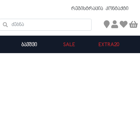
უფასო ტრანსპორტირება 50 ₾ ზევით
რეგისტრაცია
კონტაქტი
ძებნა
ᲑᲐᲕᲨᲕᲘ
SALE
EXTRA20
კალათის ჯამი : 0
პროდუქტები კალათაში: