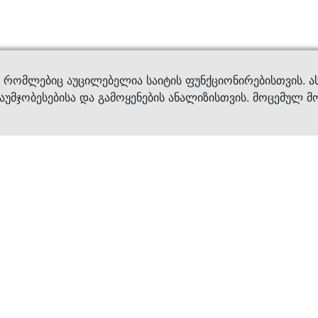
ვები
დახმ
, რომლებიც აუცილებელია საიტის ფუნქციონირებისთვის. ა
აუმჯობესებისა და გამოყენების ანალიზისთვის. მოცემულ მ
ბრენდები
კატალოგი
ფეხსაცმელი
ქალის ფეხსაცმე
ტანსაცმელი
კაცის ფეხსაცმე
აქსესუარები
ბავშვის ფეხსაცმ
×
კვება
ჩანთები
ავეჯი & დეკორი
აქსესუარები
მოვლის საშუალებ