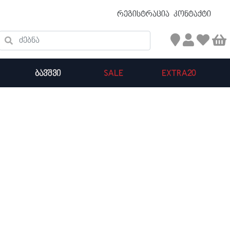
უფასო ტრანსპორტირება 50 ₾ ზევით
რეგისტრაცია
კონტაქტი
ძებნა
ᲑᲐᲕᲨᲕᲘ
SALE
EXTRA20
კალათის ჯამი : 0
პროდუქტები კალათაში: