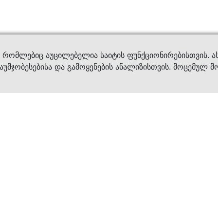
ვები
დახმ
, რომლებიც აუცილებელია საიტის ფუნქციონირებისთვის. ა
აუმჯობესებისა და გამოყენების ანალიზისთვის. მოცემულ მ
ბრენდები
კატალოგი
ფეხსაცმელი
ქალის ფეხსაცმე
ტანსაცმელი
კაცის ფეხსაცმე
აქსესუარები
ბავშვის ფეხსაცმ
×
კვება
ჩანთები
ავეჯი & დეკორი
აქსესუარები
მოვლის საშუალებ