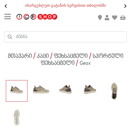
თ
ისარგებლეთ გატანის სერვისით თბილისში
GEO
/
ENG
კონტაქტი
კალათის ჯამი : 0
რეგისტრაცია
პროდუქტები კალათაში:
მთავარი
კაცი
ფეხსაცმელი
სპორტული
ქალი
ფეხსაცმელი
Geox
კაცი
ბავშვი
ახალი
ფეხსაცმელი
აქსესუარები
ქალი