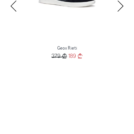
Geox Rieti
379
189