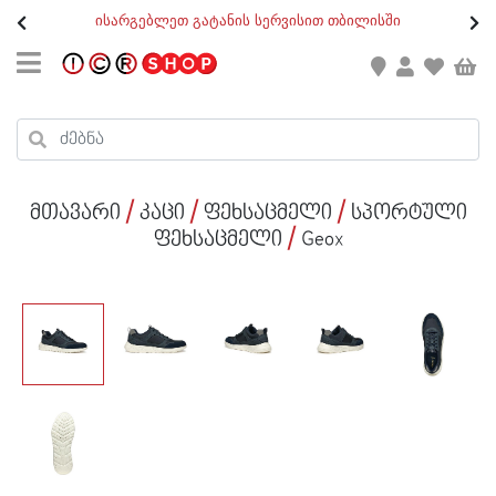
თ
ისარგებლეთ გატანის სერვისით თბილისში
GEO
/
ENG
კონტაქტი
კალათის ჯამი : 0
რეგისტრაცია
პროდუქტები კალათაში:
მთავარი
კაცი
ფეხსაცმელი
სპორტული
ქალი
ფეხსაცმელი
Geox
კაცი
ბავშვი
ახალი
ფეხსაცმელი
აქსესუარები
ქალი