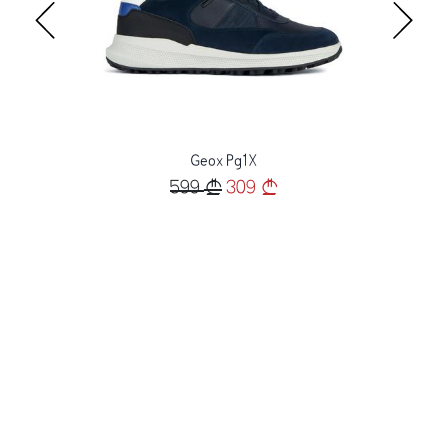
Geox Pg1X
599
309