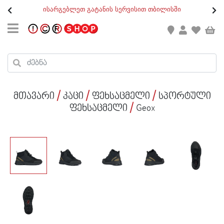
თ
ისარგებლეთ გატანის სერვისით თბილისში
GEO
/
ENG
კონტაქტი
კალათის ჯამი : 0
რეგისტრაცია
პროდუქტები კალათაში:
მთავარი
კაცი
ფეხსაცმელი
სპორტული
ქალი
ფეხსაცმელი
Geox
კაცი
ბავშვი
ახალი
ფეხსაცმელი
აქსესუარები
ქალი