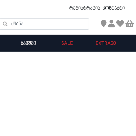
უფასო ტრანსპორტირება 50 ₾ ზევით
რეგისტრაცია
კონტაქტი
ძებნა
ᲑᲐᲕᲨᲕᲘ
SALE
EXTRA20
კალათის ჯამი : 0
პროდუქტები კალათაში: