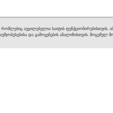
ვები
დახმ
, რომლებიც აუცილებელია საიტის ფუნქციონირებისთვის. ა
აუმჯობესებისა და გამოყენების ანალიზისთვის. მოცემულ მ
ბრენდები
კატალოგი
ფეხსაცმელი
ქალის ფეხსაცმე
ტანსაცმელი
კაცის ფეხსაცმე
აქსესუარები
ბავშვის ფეხსაცმ
×
კვება
ჩანთები
ავეჯი & დეკორი
აქსესუარები
მოვლის საშუალებ