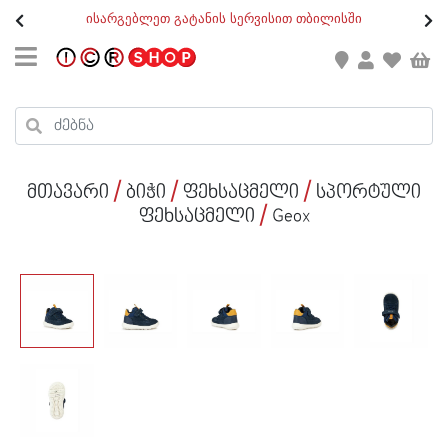
თ
ისარგებლეთ გატანის სერვისით თბილისში
GEO
/
ENG
კონტაქტი
კალათის ჯამი : 0
რეგისტრაცია
პროდუქტები კალათაში:
მთავარი
ბიჭი
ფეხსაცმელი
სპორტული
ქალი
ფეხსაცმელი
Geox
კაცი
ბავშვი
ახალი
ფეხსაცმელი
აქსესუარები
ქალი