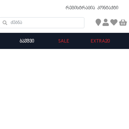
უფასო ტრანსპორტირება 50 ₾ ზევით
რეგისტრაცია
კონტაქტი
ძებნა
ᲑᲐᲕᲨᲕᲘ
SALE
EXTRA20
კალათის ჯამი : 0
პროდუქტები კალათაში: