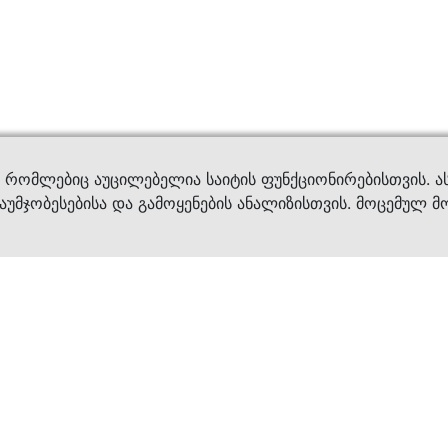
ვები
დახმ
, რომლებიც აუცილებელია საიტის ფუნქციონირებისთვის. ა
აუმჯობესებისა და გამოყენების ანალიზისთვის. მოცემულ მ
ბრენდები
კატალოგი
ფეხსაცმელი
ქალის ფეხსაცმე
ტანსაცმელი
კაცის ფეხსაცმე
აქსესუარები
ბავშვის ფეხსაცმ
×
კვება
ჩანთები
ავეჯი & დეკორი
აქსესუარები