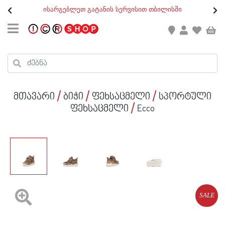
თ
ისარგებლეთ გატანის სერვისით თბილისში
GEO
/
ENG
კონტაქტი
კალათის ჯამი : 0
რეგისტრაცია
პროდუქტები კალათაში:
მთავარი
ბიჭი
ფეხსაცმელი
სპორტული
ქალი
ფეხსაცმელი
Ecco
კაცი
ბავშვი
ახალი
ფეხსაცმელი
SALE
აქსესუარები
ქალი