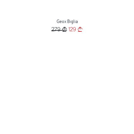
Geox Biglia
279
129