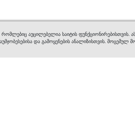
ვები
დახმ
, რომლებიც აუცილებელია საიტის ფუნქციონირებისთვის. ა
აუმჯობესებისა და გამოყენების ანალიზისთვის. მოცემულ მ
ბრენდები
კატალოგი
ფეხსაცმელი
ქალის ფეხსაცმე
ტანსაცმელი
კაცის ფეხსაცმე
აქსესუარები
ბავშვის ფეხსაცმ
×
კვება
ჩანთები
ავეჯი & დეკორი
აქსესუარები
მოვლის საშუალებ