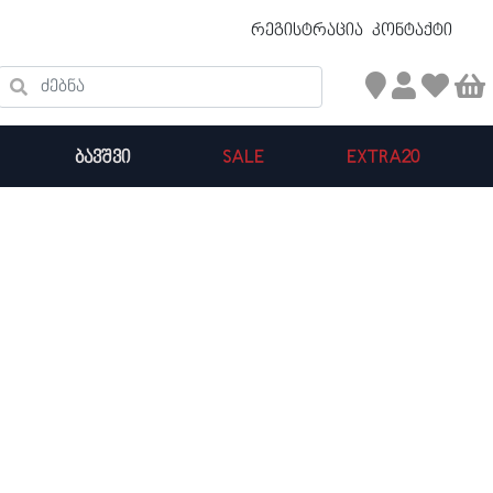
უფასო ტრანსპორტირება 50 ₾ ზევით
რეგისტრაცია
კონტაქტი
ძებნა
ᲑᲐᲕᲨᲕᲘ
SALE
EXTRA20
კალათის ჯამი : 0
პროდუქტები კალათაში: