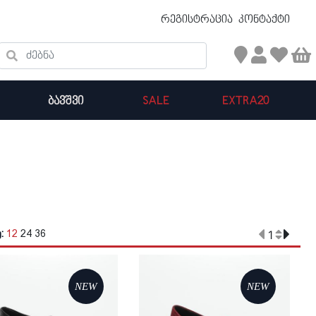
უფასო ტრანსპორტირება 50 ₾ ზევით
რეგისტრაცია
კონტაქტი
ძებნა
ᲑᲐᲕᲨᲕᲘ
SALE
EXTRA20
კალათის ჯამი : 0
პროდუქტები კალათაში:
ე:
12
24
36
1
Loading...
Loading...
NEW
NEW